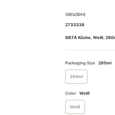
(SKU/IDH)
2733338
SISTA Küche, Weiß, 280
Packaging Size
280ml
280ml
Color
Weiß
Weiß